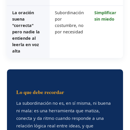
La oración
Subordinación
Simplificar
suena
por
sin miedo
"correcta"
costumbre, no
pero nadie la
por necesidad
entiende al
leerla en voz
alta
Lo que debe recordar
La subordinación no es, en sí misma, ni buena
ni mala: es una herramienta que matiza,
conecta y da ritmo cuando responde a una
relación lógica real entre ideas, y que