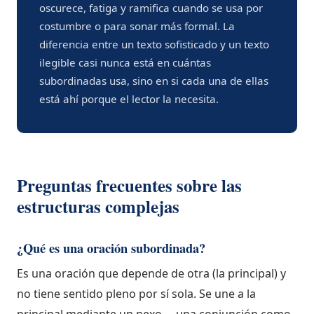
oscurece, fatiga y ramifica cuando se usa por
costumbre o para sonar más formal. La
diferencia entre un texto sofisticado y un texto
ilegible casi nunca está en cuántas
subordinadas usa, sino en si cada una de ellas
está ahí porque el lector la necesita.
Preguntas frecuentes sobre las
estructuras complejas
¿Qué es una oración subordinada?
Es una oración que depende de otra (la principal) y
no tiene sentido pleno por sí sola. Se une a la