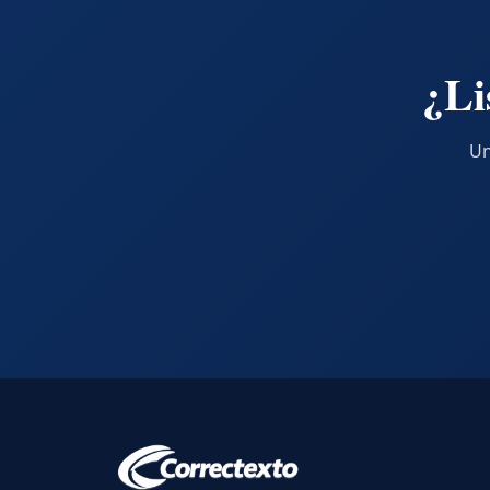
¿Li
Un