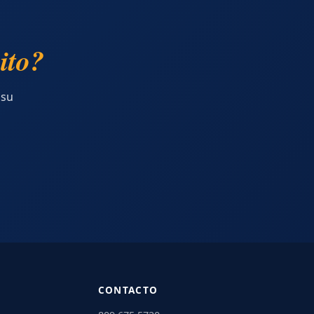
ito?
 su
CONTACTO