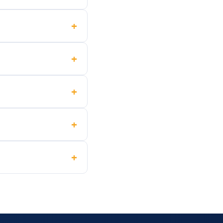
+
+
+
+
+