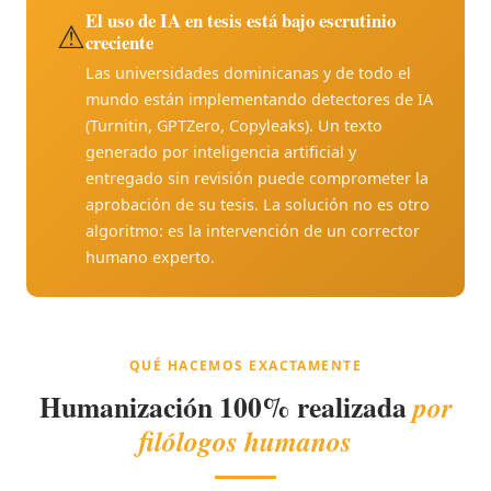
El uso de IA en tesis está bajo escrutinio
⚠
creciente
Las universidades dominicanas y de todo el
mundo están implementando detectores de IA
(Turnitin, GPTZero, Copyleaks). Un texto
generado por inteligencia artificial y
entregado sin revisión puede comprometer la
aprobación de su tesis. La solución no es otro
algoritmo: es la intervención de un corrector
humano experto.
QUÉ HACEMOS EXACTAMENTE
Humanización 100% realizada
por
filólogos humanos