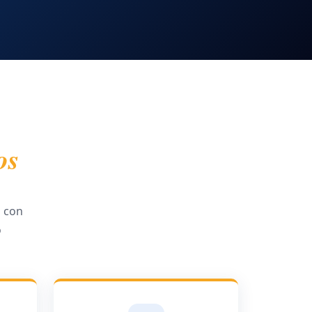
os
 con
o