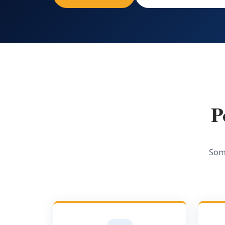
P
Som