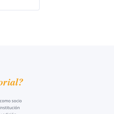
orial?
 como socio
institución