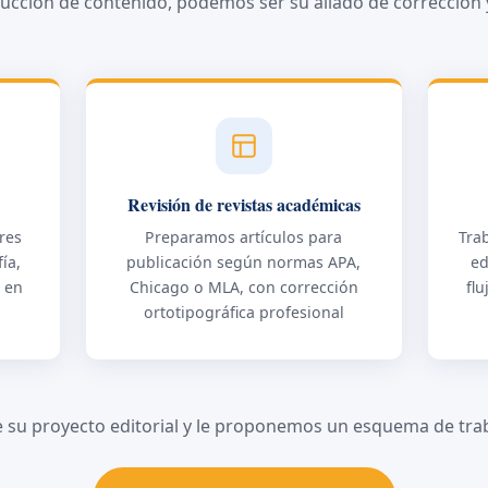
ucción de contenido, podemos ser su aliado de corrección y
s
Revisión de revistas académicas
res
Preparamos artículos para
Tra
fía,
publicación según normas APA,
ed
a en
Chicago o MLA, con corrección
flu
ortotipográfica profesional
 su proyecto editorial y le proponemos un esquema de trab