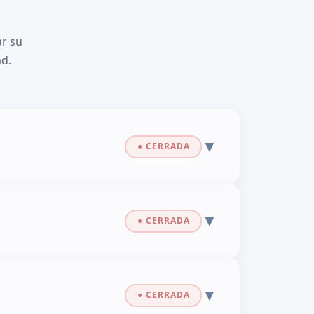
r su
d.
▼
▼
▼